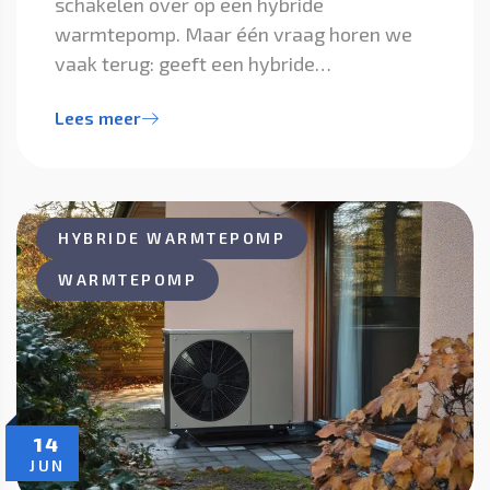
schakelen over op een hybride
warmtepomp. Maar één vraag horen we
vaak terug: geeft een hybride…
Lees meer
HYBRIDE WARMTEPOMP
WARMTEPOMP
14
JUN