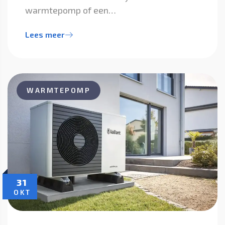
warmtepomp of een…
Lees meer
WARMTEPOMP
31
OKT