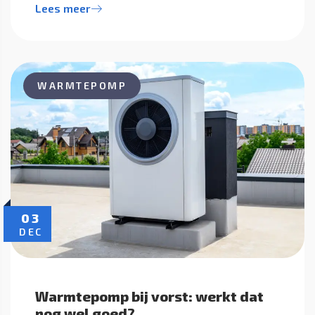
Lees meer
WARMTEPOMP
03
DEC
Warmtepomp bij vorst: werkt dat
nog wel goed?