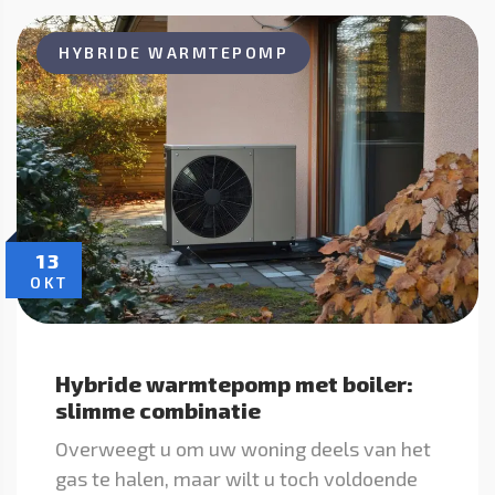
HYBRIDE WARMTEPOMP
13
OKT
Hybride warmtepomp met boiler:
slimme combinatie
Overweegt u om uw woning deels van het
gas te halen, maar wilt u toch voldoende