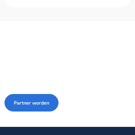
Groei samen met 1warmtepomp mee naar een
duurzamere toekomst.
Partner worden