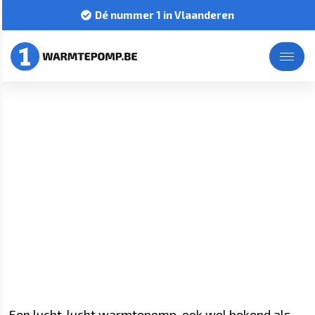
Dé nummer 1 in Vlaanderen
Lucht-lucht
warmtepomp
Home
Warmtepompen
Lucht-lucht warmtepomp
Een lucht-lucht warmtepomp, ook wel bekend als