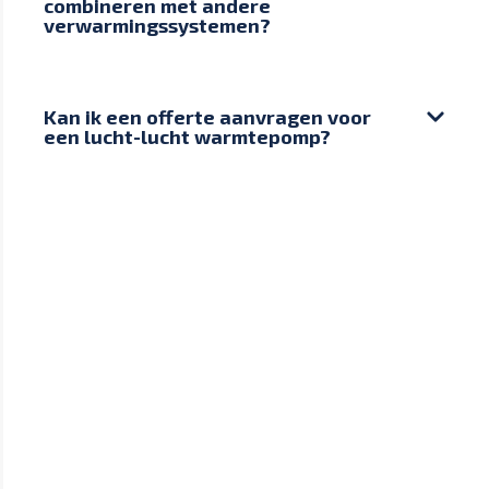
combineren met andere
verwarmingssystemen?
Kan ik een offerte aanvragen voor
een lucht-lucht warmtepomp?
Groei samen met 1warmtepomp mee naar een
duurzamere toekomst.