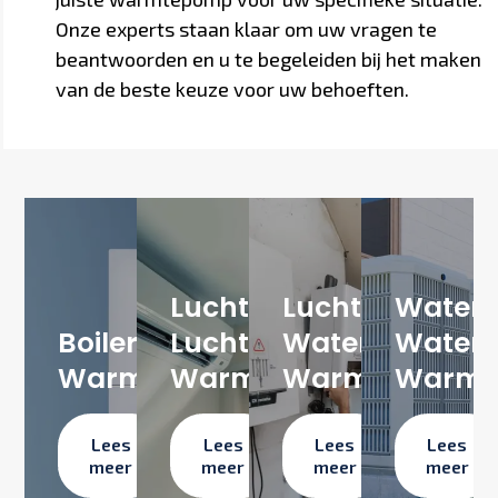
Onze experts staan klaar om uw vragen te
beantwoorden en u te begeleiden bij het maken
van de beste keuze voor uw behoeften.
Lucht-
Lucht-
Water
Boiler
Lucht
Water
Water
Warmtepomp
Warmtepomp
Warmtepomp
Warmt
Lees
Lees
Lees
Lees
meer
meer
meer
meer