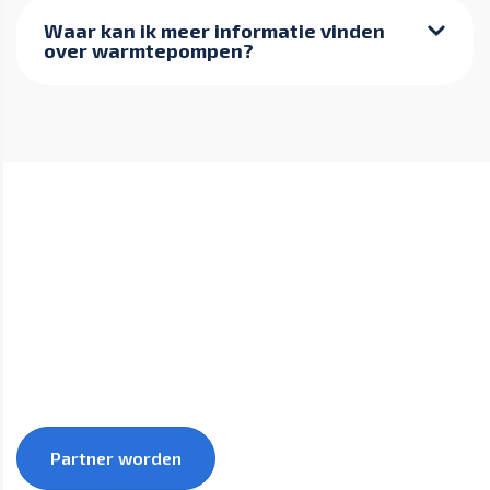
Waar kan ik meer informatie vinden
over warmtepompen?
Groei samen met 1warmtepomp mee naar een
duurzamere toekomst.
Partner worden