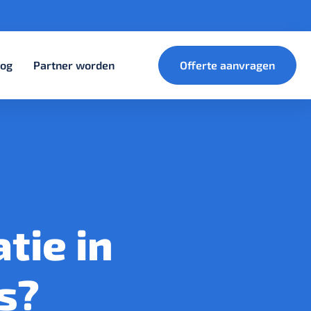
log
Partner worden
Offerte aanvragen
tie in
s?