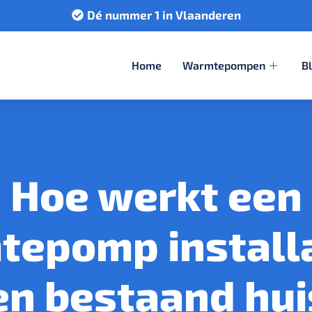
Dé nummer 1 in Vlaanderen
Home
Warmtepompen
B
Hoe werkt een
epomp installa
en bestaand hui