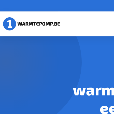
warmt
e