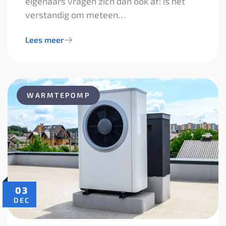
eigenaars vragen zich dan ook af: is het
verstandig om meteen…
Lees meer
WARMTEPOMP
03
DEC