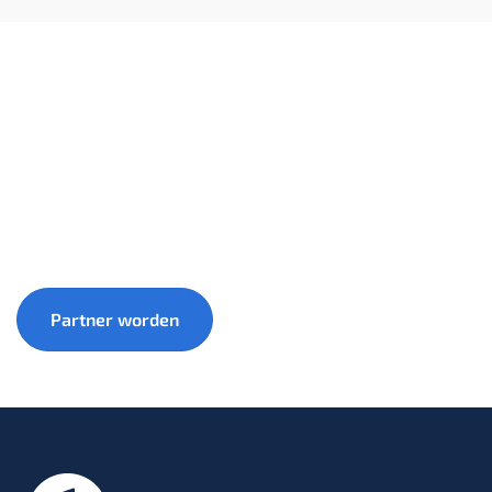
Groei samen met 1warmtepomp mee naar een
duurzamere toekomst.
Partner worden