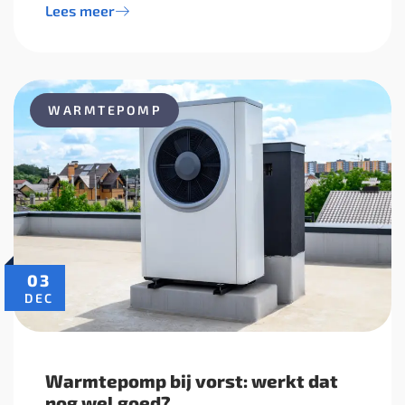
Lees meer
WARMTEPOMP
03
DEC
Warmtepomp bij vorst: werkt dat
nog wel goed?