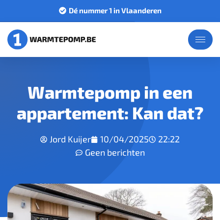
Dé nummer 1 in Vlaanderen
Warmtepomp in een
appartement: Kan dat?
Jord Kuijer
10/04/2025
22:22
Geen berichten