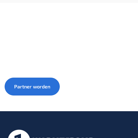
Groei samen met 1warmtepomp mee naar een
duurzamere toekomst.
Partner worden