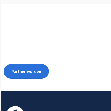
Groei samen met 1warmtepomp mee naar een
duurzamere toekomst.
Partner worden