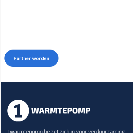
Groei samen met 1warmtepomp mee naar een
duurzamere toekomst.
Partner worden
1warmtepomp.be zet zich in voor verduurzaming