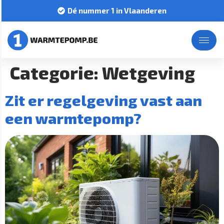
Dé nummer 1 in Vlaanderen
Categorie:
Wetgeving
Zit er regelgeving vast aan
een warmtepomp?