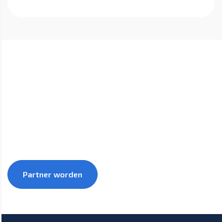
Groei samen met 1warmtepomp mee naar een
duurzamere toekomst.
Partner worden