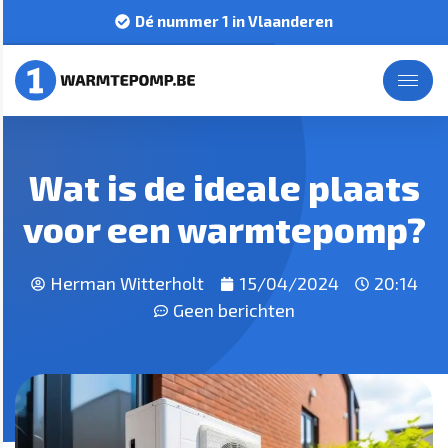
Dé nummer 1 in Vlaanderen
Wat is de ideale plaats
voor een warmtepomp?
Herman Witterholt
15/04/2024
20:14
Geen berichten