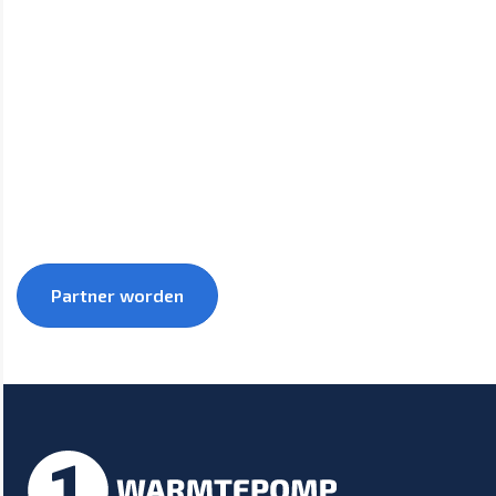
Groei samen met 1warmtepomp mee naar een
duurzamere toekomst.
Partner worden