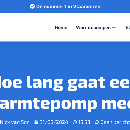
Dé nummer 1 in Vlaanderen
Home
Warmtepompen
B
oe lang gaat e
armtepomp me
Nick van Son
31/05/2024
15:53
Geen berich