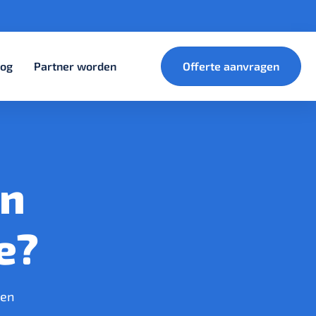
log
Partner worden
Offerte aanvragen
en
e?
ten