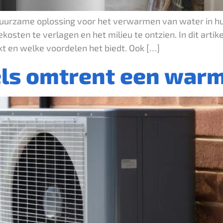
urzame oplossing voor het verwarmen van water in hui
kosten te verlagen en het milieu te ontzien. In dit art
t en welke voordelen het biedt. Ook […]
gels omtrent een wa