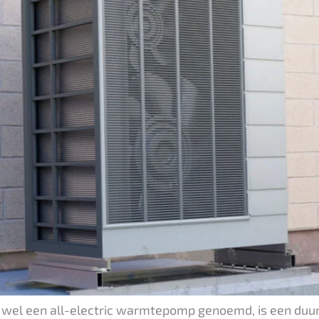
 wel een all-electric warmtepomp genoemd, is een duur