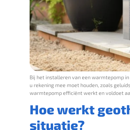
Bij het installeren van een warmtepomp in 
u rekening mee moet houden, zoals geluids
warmtepomp efficiënt werkt en voldoet aan
Hoe werkt geoth
situatie?