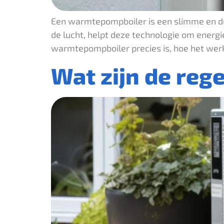
Een warmtepompboiler is een slimme en du
de lucht, helpt deze technologie om energie
warmtepompboiler precies is, hoe het werk
Wat zijn de re