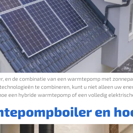
, en de combinatie van een warmtepomp met zonnepanel
technologieën te combineren, kunt u niet alleen uw en
 u hoe een hybride warmtepomp of een volledig elektr
mtepompboiler en ho