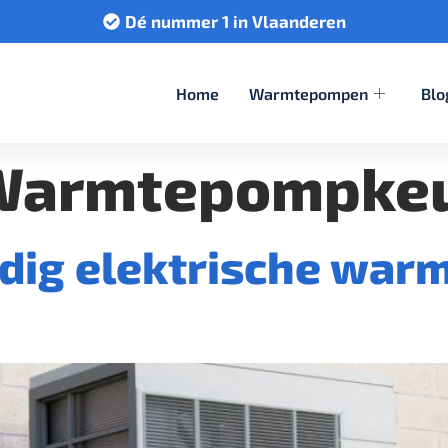
Dé nummer 1 in Vlaanderen
Home
Warmtepompen
Blo
Warmtepompke
edig elektrische wa