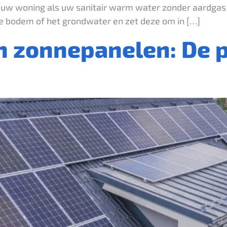
uw woning als uw sanitair warm water zonder aardgas t
 bodem of het grondwater en zet deze om in […]
zonnepanelen: De p